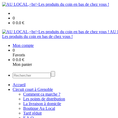
0
0
0.0
€
AU 
Les produits du coin en bas de chez vous !
Mon compte
0
Favoris
0
0.0
€
Mon panier
Accueil
Circuit court à Grenoble
Comment ça marche ?
Les points de distribution
La livraison à domicile
Boutique Au Local
Tarif réduit
F.A.Q