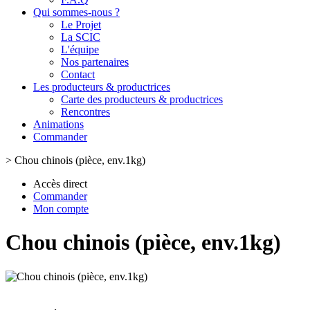
Qui sommes-nous ?
Le Projet
La SCIC
L'équipe
Nos partenaires
Contact
Les producteurs & productrices
Carte des producteurs & productrices
Rencontres
Animations
Commander
>
Chou chinois (pièce, env.1kg)
Accès direct
Commander
Mon compte
Chou chinois (pièce, env.1kg)