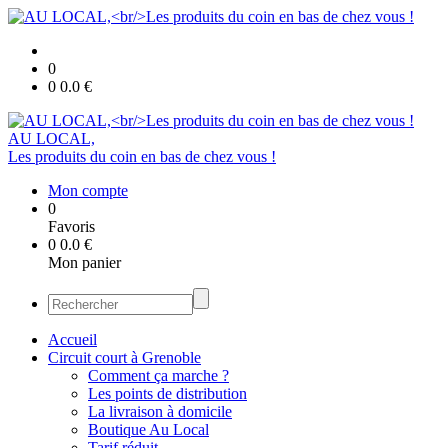
0
0
0.0
€
AU LOCAL,
Les produits du coin en bas de chez vous !
Mon compte
0
Favoris
0
0.0
€
Mon panier
Accueil
Circuit court à Grenoble
Comment ça marche ?
Les points de distribution
La livraison à domicile
Boutique Au Local
Tarif réduit