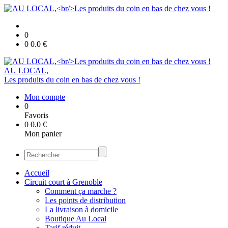
0
0
0.0
€
AU LOCAL,
Les produits du coin en bas de chez vous !
Mon compte
0
Favoris
0
0.0
€
Mon panier
Accueil
Circuit court à Grenoble
Comment ça marche ?
Les points de distribution
La livraison à domicile
Boutique Au Local
Tarif réduit