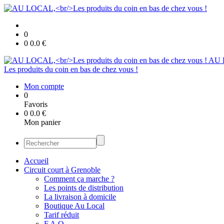
0
0
0.0
€
AU 
Les produits du coin en bas de chez vous !
Mon compte
0
Favoris
0
0.0
€
Mon panier
Accueil
Circuit court à Grenoble
Comment ça marche ?
Les points de distribution
La livraison à domicile
Boutique Au Local
Tarif réduit
F.A.Q