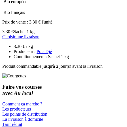
Bio européen
Bio français
Prix de vente :
3.30 € l'unité
3.30 €
Sachet 1 kg
Choisir une livraison
3.30 € / kg
Producteur :
Pota'Djé
Conditionnement : Sachet 1 kg
Produit commandable jusqu'à
2
jour(s) avant la livraison
Faire vos courses
avec
Au local
Comment ça marche ?
Les producteurs
Les points de distribution
La livraison à domicile
Tarif réduit