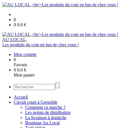
0
0
0.0
€
AU LOCAL,
Les produits du coin en bas de chez vous !
Mon compte
0
Favoris
0
0.0
€
Mon panier
Accueil
Circuit court à Grenoble
Comment ça marche ?
Les points de distribution
La livraison à domicile
Boutique Au Local
Tarif réduit