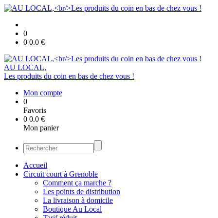
0
0
0.0
€
AU LOCAL,
Les produits du coin en bas de chez vous !
Mon compte
0
Favoris
0
0.0
€
Mon panier
Accueil
Circuit court à Grenoble
Comment ça marche ?
Les points de distribution
La livraison à domicile
Boutique Au Local
Tarif réduit