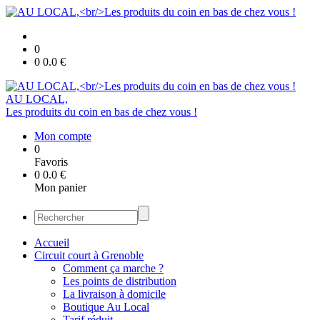
0
0
0.0
€
AU LOCAL,
Les produits du coin en bas de chez vous !
Mon compte
0
Favoris
0
0.0
€
Mon panier
Accueil
Circuit court à Grenoble
Comment ça marche ?
Les points de distribution
La livraison à domicile
Boutique Au Local
Tarif réduit