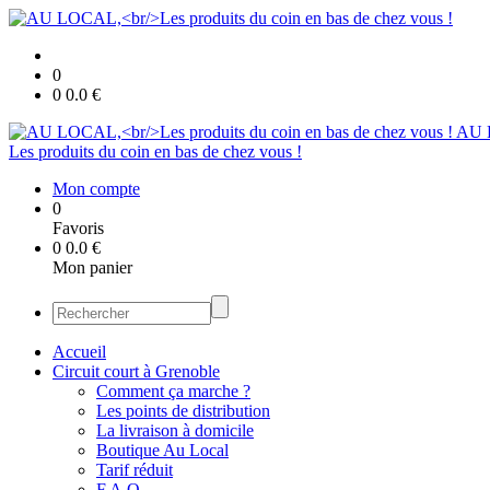
0
0
0.0
€
AU 
Les produits du coin en bas de chez vous !
Mon compte
0
Favoris
0
0.0
€
Mon panier
Accueil
Circuit court à Grenoble
Comment ça marche ?
Les points de distribution
La livraison à domicile
Boutique Au Local
Tarif réduit
F.A.Q