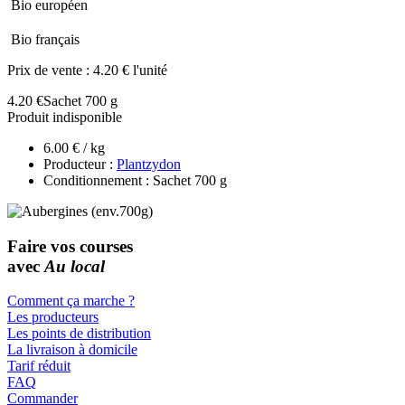
Bio européen
Bio français
Prix de vente :
4.20 € l'unité
4.20 €
Sachet 700 g
Produit indisponible
6.00 € / kg
Producteur :
Plantzydon
Conditionnement : Sachet 700 g
Faire vos courses
avec
Au local
Comment ça marche ?
Les producteurs
Les points de distribution
La livraison à domicile
Tarif réduit
FAQ
Commander