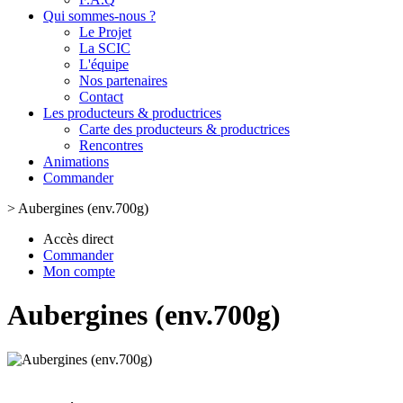
Qui sommes-nous ?
Le Projet
La SCIC
L'équipe
Nos partenaires
Contact
Les producteurs & productrices
Carte des producteurs & productrices
Rencontres
Animations
Commander
>
Aubergines (env.700g)
Accès direct
Commander
Mon compte
Aubergines (env.700g)