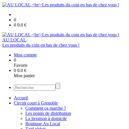
0
0
0.0
€
AU LOCAL,
Les produits du coin en bas de chez vous !
Mon compte
0
Favoris
0
0.0
€
Mon panier
Accueil
Circuit court à Grenoble
Comment ça marche ?
Les points de distribution
La livraison à domicile
Boutique Au Local
Tarif réduit