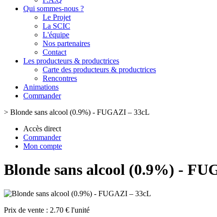
Qui sommes-nous ?
Le Projet
La SCIC
L'équipe
Nos partenaires
Contact
Les producteurs & productrices
Carte des producteurs & productrices
Rencontres
Animations
Commander
>
Blonde sans alcool (0.9%) - FUGAZI – 33cL
Accès direct
Commander
Mon compte
Blonde sans alcool (0.9%) - F
Prix de vente :
2.70 € l'unité