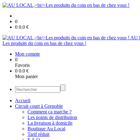
0
0
0.0
€
AU 
Les produits du coin en bas de chez vous !
Mon compte
0
Favoris
0
0.0
€
Mon panier
Accueil
Circuit court à Grenoble
Comment ça marche ?
Les points de distribution
La livraison à domicile
Boutique Au Local
Tarif réduit
F.A.Q