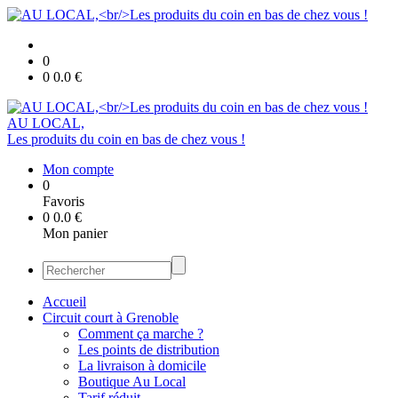
0
0
0.0
€
AU LOCAL,
Les produits du coin en bas de chez vous !
Mon compte
0
Favoris
0
0.0
€
Mon panier
Accueil
Circuit court à Grenoble
Comment ça marche ?
Les points de distribution
La livraison à domicile
Boutique Au Local
Tarif réduit