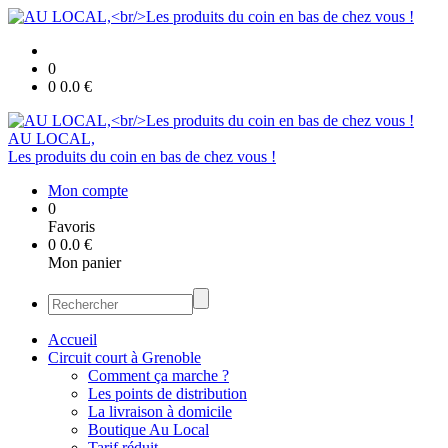
0
0
0.0
€
AU LOCAL,
Les produits du coin en bas de chez vous !
Mon compte
0
Favoris
0
0.0
€
Mon panier
Accueil
Circuit court à Grenoble
Comment ça marche ?
Les points de distribution
La livraison à domicile
Boutique Au Local
Tarif réduit