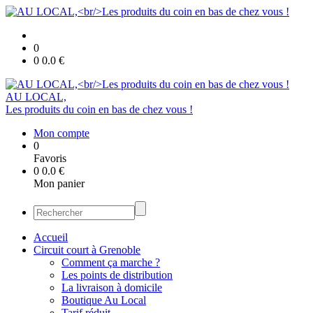
0
0
0.0
€
AU LOCAL,
Les produits du coin en bas de chez vous !
Mon compte
0
Favoris
0
0.0
€
Mon panier
Accueil
Circuit court à Grenoble
Comment ça marche ?
Les points de distribution
La livraison à domicile
Boutique Au Local
Tarif réduit