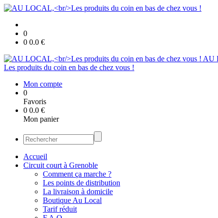
0
0
0.0
€
AU 
Les produits du coin en bas de chez vous !
Mon compte
0
Favoris
0
0.0
€
Mon panier
Accueil
Circuit court à Grenoble
Comment ça marche ?
Les points de distribution
La livraison à domicile
Boutique Au Local
Tarif réduit
F.A.Q