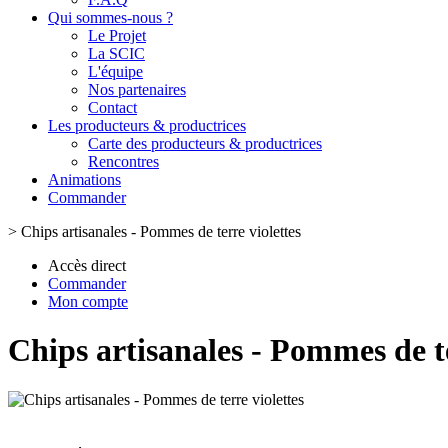
Qui sommes-nous ?
Le Projet
La SCIC
L'équipe
Nos partenaires
Contact
Les producteurs & productrices
Carte des producteurs & productrices
Rencontres
Animations
Commander
>
Chips artisanales - Pommes de terre violettes
Accès direct
Commander
Mon compte
Chips artisanales - Pommes de te