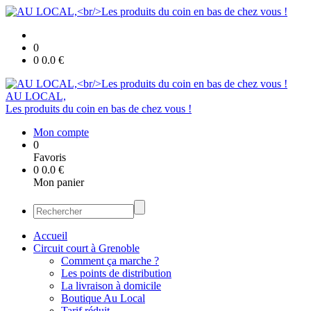
0
0
0.0
€
AU LOCAL,
Les produits du coin en bas de chez vous !
Mon compte
0
Favoris
0
0.0
€
Mon panier
Accueil
Circuit court à Grenoble
Comment ça marche ?
Les points de distribution
La livraison à domicile
Boutique Au Local
Tarif réduit