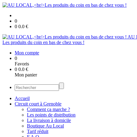
0
0
0.0
€
AU 
Les produits du coin en bas de chez vous !
Mon compte
0
Favoris
0
0.0
€
Mon panier
Accueil
Circuit court à Grenoble
Comment ça marche ?
Les points de distribution
La livraison à domicile
Boutique Au Local
Tarif réduit
F.A.Q