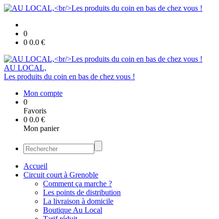
0
0
0.0
€
AU LOCAL,
Les produits du coin en bas de chez vous !
Mon compte
0
Favoris
0
0.0
€
Mon panier
Accueil
Circuit court à Grenoble
Comment ça marche ?
Les points de distribution
La livraison à domicile
Boutique Au Local
Tarif réduit