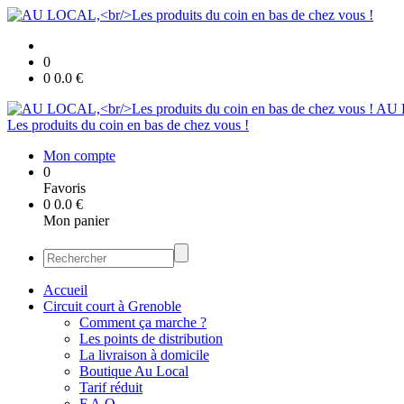
0
0
0.0
€
AU 
Les produits du coin en bas de chez vous !
Mon compte
0
Favoris
0
0.0
€
Mon panier
Accueil
Circuit court à Grenoble
Comment ça marche ?
Les points de distribution
La livraison à domicile
Boutique Au Local
Tarif réduit
F.A.Q