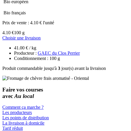
Bio européen
Bio français
Prix de vente :
4.10 € l'unité
4.10 €
100 g
Choisir une livraison
41.00 € / kg
Producteur :
GAEC du Clos Perrier
Conditionnement : 100 g
Produit commandable jusqu'à
3
jour(s) avant la livraison
Faire vos courses
avec
Au local
Comment ça marche ?
Les producteurs
Les points de distribution
La livraison à domicile
Tarif réduit