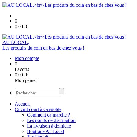
0
0
0.0
€
AU LOCAL,
Les produits du coin en bas de chez vous !
Mon compte
0
Favoris
0
0.0
€
Mon panier
Accueil
Circuit court à Grenoble
Comment ça marche ?
Les points de distribution
La livraison à domicile
Boutique Au Local
Tarif réduit