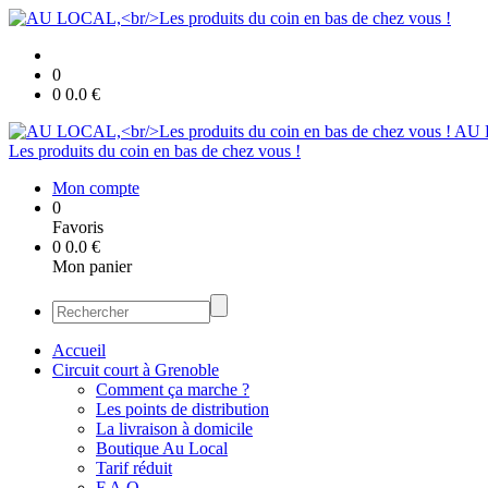
0
0
0.0
€
AU 
Les produits du coin en bas de chez vous !
Mon compte
0
Favoris
0
0.0
€
Mon panier
Accueil
Circuit court à Grenoble
Comment ça marche ?
Les points de distribution
La livraison à domicile
Boutique Au Local
Tarif réduit
F.A.Q