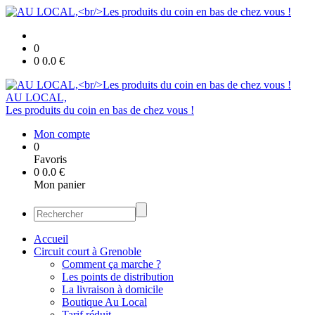
0
0
0.0
€
AU LOCAL,
Les produits du coin en bas de chez vous !
Mon compte
0
Favoris
0
0.0
€
Mon panier
Accueil
Circuit court à Grenoble
Comment ça marche ?
Les points de distribution
La livraison à domicile
Boutique Au Local
Tarif réduit