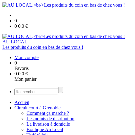
0
0
0.0
€
AU LOCAL,
Les produits du coin en bas de chez vous !
Mon compte
0
Favoris
0
0.0
€
Mon panier
Accueil
Circuit court à Grenoble
Comment ça marche ?
Les points de distribution
La livraison à domicile
Boutique Au Local
Tarif réduit