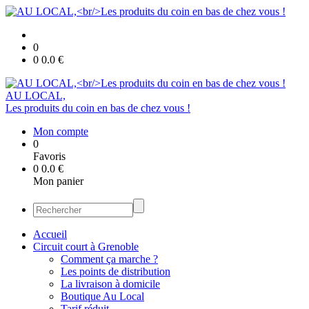
0
0
0.0
€
AU LOCAL,
Les produits du coin en bas de chez vous !
Mon compte
0
Favoris
0
0.0
€
Mon panier
Accueil
Circuit court à Grenoble
Comment ça marche ?
Les points de distribution
La livraison à domicile
Boutique Au Local
Tarif réduit