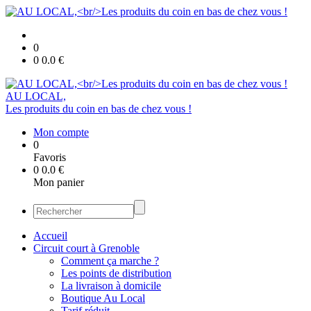
0
0
0.0
€
AU LOCAL,
Les produits du coin en bas de chez vous !
Mon compte
0
Favoris
0
0.0
€
Mon panier
Accueil
Circuit court à Grenoble
Comment ça marche ?
Les points de distribution
La livraison à domicile
Boutique Au Local
Tarif réduit