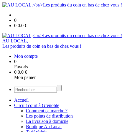
0
0
0.0
€
AU LOCAL,
Les produits du coin en bas de chez vous !
Mon compte
0
Favoris
0
0.0
€
Mon panier
Accueil
Circuit court à Grenoble
Comment ça marche ?
Les points de distribution
La livraison à domicile
Boutique Au Local
Tarif réduit