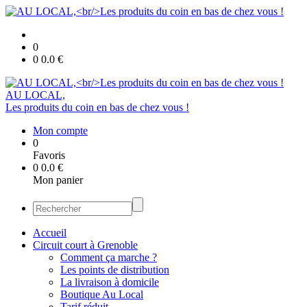
0
0
0.0
€
AU LOCAL,
Les produits du coin en bas de chez vous !
Mon compte
0
Favoris
0
0.0
€
Mon panier
Accueil
Circuit court à Grenoble
Comment ça marche ?
Les points de distribution
La livraison à domicile
Boutique Au Local
Tarif réduit