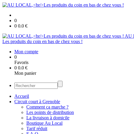
0
0
0.0
€
AU 
Les produits du coin en bas de chez vous !
Mon compte
0
Favoris
0
0.0
€
Mon panier
Accueil
Circuit court à Grenoble
Comment ça marche ?
Les points de distribution
La livraison à domicile
Boutique Au Local
Tarif réduit
F.A.Q