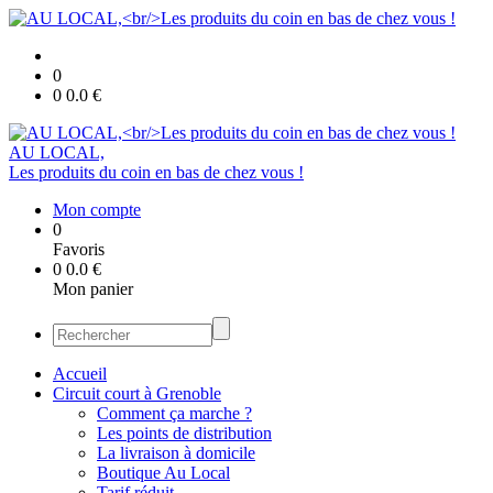
0
0
0.0
€
AU LOCAL,
Les produits du coin en bas de chez vous !
Mon compte
0
Favoris
0
0.0
€
Mon panier
Accueil
Circuit court à Grenoble
Comment ça marche ?
Les points de distribution
La livraison à domicile
Boutique Au Local
Tarif réduit