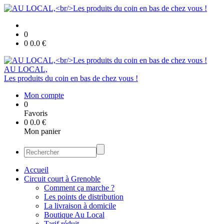
0
0
0.0
€
AU LOCAL,
Les produits du coin en bas de chez vous !
Mon compte
0
Favoris
0
0.0
€
Mon panier
Accueil
Circuit court à Grenoble
Comment ça marche ?
Les points de distribution
La livraison à domicile
Boutique Au Local
Tarif réduit