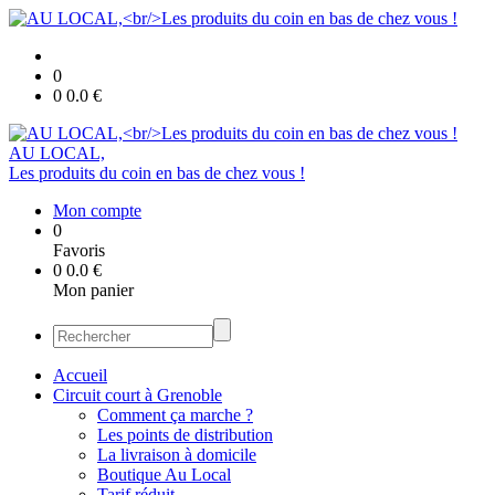
0
0
0.0
€
AU LOCAL,
Les produits du coin en bas de chez vous !
Mon compte
0
Favoris
0
0.0
€
Mon panier
Accueil
Circuit court à Grenoble
Comment ça marche ?
Les points de distribution
La livraison à domicile
Boutique Au Local
Tarif réduit