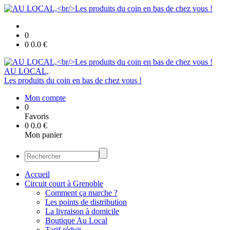
0
0
0.0
€
AU LOCAL,
Les produits du coin en bas de chez vous !
Mon compte
0
Favoris
0
0.0
€
Mon panier
Accueil
Circuit court à Grenoble
Comment ça marche ?
Les points de distribution
La livraison à domicile
Boutique Au Local
Tarif réduit